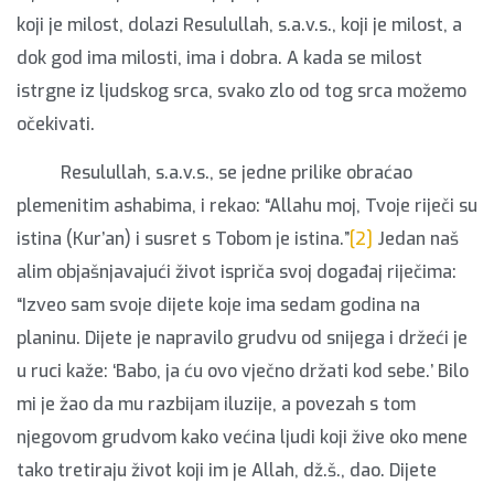
koji je milost, dolazi Resulullah, s.a.v.s., koji je milost, a
dok god ima milosti, ima i dobra. A kada se milost
istrgne iz ljudskog srca, svako zlo od tog srca možemo
očekivati.
Resulullah, s.a.v.s., se jedne prilike obraćao
plemenitim ashabima, i rekao: “Allahu moj, Tvoje riječi su
istina (Kur’an) i susret s Tobom je istina.”
[2]
Jedan naš
alim objašnjavajući život ispriča svoj događaj riječima:
“Izveo sam svoje dijete koje ima sedam godina na
planinu. Dijete je napravilo grudvu od snijega i držeći je
u ruci kaže: ‘Babo, ja ću ovo vječno držati kod sebe.’ Bilo
mi je žao da mu razbijam iluzije, a povezah s tom
njegovom grudvom kako većina ljudi koji žive oko mene
tako tretiraju život koji im je Allah, dž.š., dao. Dijete