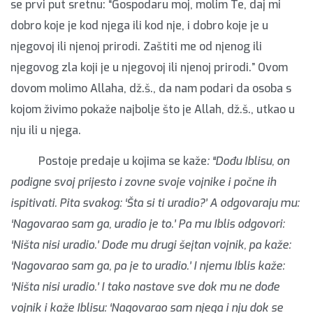
se prvi put sretnu: “Gospodaru moj, molim Te, daj mi
dobro koje je kod njega ili kod nje, i dobro koje je u
njegovoj ili njenoj prirodi. Zaštiti me od njenog ili
njegovog zla koji je u njegovoj ili njenoj prirodi.” Ovom
dovom molimo Allaha, dž.š., da nam podari da osoba s
kojom živimo pokaže najbolje što je Allah, dž.š., utkao u
nju ili u njega.
Postoje predaje u kojima se kaže
: “Dođu Iblisu, on
podigne svoj prijesto i zovne svoje vojnike i počne ih
ispitivati. Pita svakog: ‘Šta si ti uradio?’ A odgovaraju mu:
‘Nagovarao sam ga, uradio je to.’ Pa mu Iblis odgovori:
‘Ništa nisi uradio.’ Dođe mu drugi šejtan vojnik, pa kaže:
‘Nagovarao sam ga, pa je to uradio.’ I njemu Iblis kaže:
‘Ništa nisi uradio.’ I tako nastave sve dok mu ne dođe
vojnik i kaže Iblisu: ‘Nagovarao sam njega i nju dok se