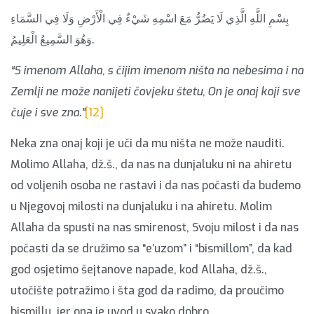
بِسْمِ اللَّهِ الَّذِي لَا يَضُرُّ مَعَ اسْمِهِ شَيْءٌ فِي الْأَرْضِ وَلَا فِي السَّمَاءِ
وَهُوَ السَّمِيعُ الْعَلِيمُ.
“S imenom Allaha, s čijim imenom ništa na nebesima i na
Zemlji ne može nanijeti čovjeku štetu, On je onaj koji sve
čuje i sve zna.”
[12]
Neka zna onaj koji je uči da mu ništa ne može nauditi.
Molimo Allaha, dž.š., da nas na dunjaluku ni na ahiretu
od voljenih osoba ne rastavi i da nas počasti da budemo
u Njegovoj milosti na dunjaluku i na ahiretu. Molim
Allaha da spusti na nas smirenost, Svoju milost i da nas
počasti da se družimo sa “e’uzom” i “bismillom”, da kad
god osjetimo šejtanove napade, kod Allaha, dž.š.,
utočište potražimo i šta god da radimo, da proučimo
bismillu, jer ona je uvod u svako dobro.