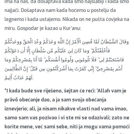
ima na nas, da došaptava kada smo najslabiji i kada smo
najjači. Došaptava nam kada hoćemo u postelju da
legnemo i kada ustajemo. Nikada on ne pušta čovjeka na
miru. Gospodar je kazao u Kur’anu:
وَقَالَ الشَّيْطَانُ لَمَّا قُضِيَ الْأَمْرُ إِنَّ اللَّهَ وَعَدَكُمْ وَعْدَ الْحَقِّ وَوَعَدتُّكُمْ
فَأَخْلَفْتُكُمْ ۖ وَمَا كَانَ لِيَ عَلَيْكُم مِّن سُلْطَانٍ إِلَّا أَن دَعَوْتُكُمْ
فَاسْتَجَبْتُمْ لِي ۖ فَلَا تَلُومُونِي وَلُومُوا أَنفُسَكُم ۖ مَّا أَنَا بِمُصْرِخِكُمْ وَمَا
أَنتُم بِمُصْرِخِيَّ ۖ إِنِّي كَفَرْتُ بِمَا أَشْرَكْتُمُونِ مِن قَبْلُ ۗ إِنَّ الظَّالِمِينَ
لَهُمْ عَذَابٌ أَلِيمٌ.
“I kada bude sve riješeno, šejtan će reći: ‘Allah vam je
prâvō obećanje dao, a ja sam svoja obećanja
iznevjerio; ali, ja nisam nikakve vlasti nad vama imao,
samo sam vas pozivao i vi ste mi se odazivali; zato ne
korite mene, već sami sebe, niti ja mogu vama pomoći