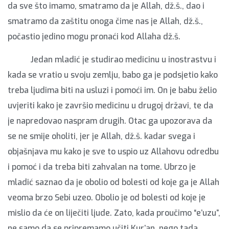
da sve što imamo, smatramo da je Allah, dž.š., dao i
smatramo da zaštitu onoga čime nas je Allah, dž.š.,
počastio jedino mogu pronaći kod Allaha dž.š.
Jedan mladić je studirao medicinu u inostrastvu i
kada se vratio u svoju zemlju, babo ga je podsjetio kako
treba ljudima biti na usluzi i pomoći im. On je babu želio
uvjeriti kako je završio medicinu u drugoj državi, te da
je napredovao naspram drugih. Otac ga upozorava da
se ne smije oholiti, jer je Allah, dž.š. kadar svega i
objašnjava mu kako je sve to uspio uz Allahovu odredbu
i pomoć i da treba biti zahvalan na tome. Ubrzo je
mladić saznao da je obolio od bolesti od koje ga je Allah
veoma brzo Sebi uzeo. Obolio je od bolesti od koje je
mislio da će on liječiti ljude. Zato, kada proučimo “e’uzu”,
ne samo da se pripremamo učiti Kur’an, nego tada