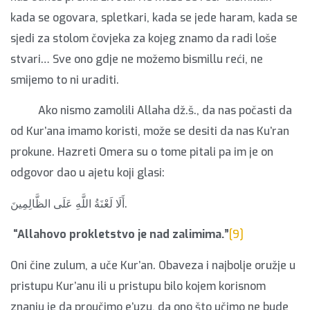
kada se ogovara, spletkari, kada se jede haram, kada se
sjedi za stolom čovjeka za kojeg znamo da radi loše
stvari… Sve ono gdje ne možemo bismillu reći, ne
smijemo to ni uraditi.
Ako nismo zamolili Allaha dž.š., da nas počasti da
od Kur’ana imamo koristi, može se desiti da nas Ku’ran
prokune. Hazreti Omera su o tome pitali pa im je on
odgovor dao u ajetu koji glasi:
أَلَا لَعْنَةُ اللَّهِ عَلَى الظَّالِمِينَ.
“Allahovo prokletstvo je nad zalimima.”
[9]
Oni čine zulum, a uče Kur’an. Obaveza i najbolje oružje u
pristupu Kur’anu ili u pristupu bilo kojem korisnom
znanju je da proučimo e’uzu, da ono što učimo ne bude