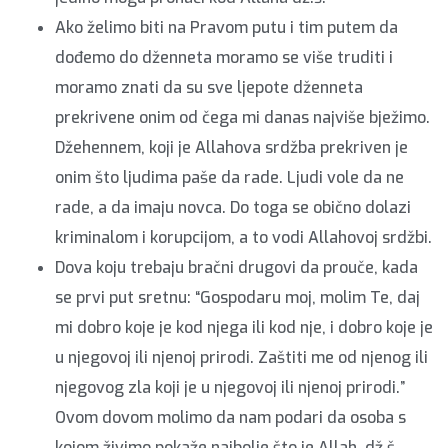
Ako želimo biti na Pravom putu i tim putem da
dođemo do dženneta moramo se više truditi i
moramo znati da su sve ljepote dženneta
prekrivene onim od čega mi danas najviše bježimo.
Džehennem, koji je Allahova srdžba prekriven je
onim što ljudima paše da rade. Ljudi vole da ne
rade, a da imaju novca. Do toga se obično dolazi
kriminalom i korupcijom, a to vodi Allahovoj srdžbi.
Dova koju trebaju bračni drugovi da prouče, kada
se prvi put sretnu: “Gospodaru moj, molim Te, daj
mi dobro koje je kod njega ili kod nje, i dobro koje je
u njegovoj ili njenoj prirodi. Zaštiti me od njenog ili
njegovog zla koji je u njegovoj ili njenoj prirodi.”
Ovom dovom molimo da nam podari da osoba s
kojom živimo pokaže najbolje što je Allah, dž.š.,