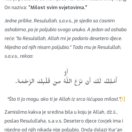
On naziva:
“Milost svim svjetovima.”
Jedne prilike, Resulullah, s.a.v.s., je sjedio sa časnim
ashabima, pa je poljubio svoga unuka. A jedan od ashaba
reče: “Ja Resulallah, Allah mi je podario desetero djece.
Nijedno od njih nisam poljubio.” Tada mu je Resulullah,
s.a.v.s., rekao:
َأَمْلِكُ لَكَ أَنْ نَزَعَ اللَّهُ مِنْ قَلْبِكَ الرَّحْمَةَ.
“Šta ti ja mogu, ako ti je Allah iz srca iščupao milost.”
[1]
Zamislimo kakva je sredina bila u koju je Allah, dž.š.,
poslao Resulullaha, s.a.v.s. Desetero djece čovjek ima i
nijedno od njih nikada nije poljubio. Onda dolazi Kur’an