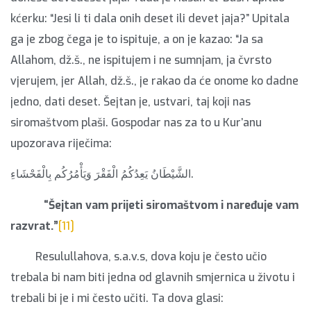
kćerku: “Jesi li ti dala onih deset ili devet jaja?” Upitala
ga je zbog čega je to ispituje, a on je kazao: “Ja sa
Allahom, dž.š., ne ispitujem i ne sumnjam, ja čvrsto
vjerujem, jer Allah, dž.š., je rakao da će onome ko dadne
jedno, dati deset. Šejtan je, ustvari, taj koji nas
siromaštvom plaši. Gospodar nas za to u Kur’anu
upozorava riječima:
الشَّيْطَانُ يَعِدُكُمُ الْفَقْرَ وَيَأْمُرُكُم بِالْفَحْشَاءِ.
“Šejtan vam prijeti siromaštvom i naređuje vam
razvrat.”
[11]
Resulullahova, s.a.v.s, dova koju je često učio
trebala bi nam biti jedna od glavnih smjernica u životu i
trebali bi je i mi često učiti. Ta dova glasi: