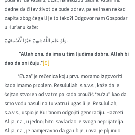
podsjeti da Allahu, dž.š., na sedždu padne. Allah mu
dadne da čitav život da bude zdrav, pa se insan nekad
zapita zbog čega li je to tako?! Odgovor nam Gospodar
u Kur’anu kaže:
وَلَوْ عَلِمَ اللَّهُ فِيهِمْ خَيْرًا لَّأَسْمَعَهُمْ.
“Allah zna, da ima u tim ljudima dobra, Allah bi
dao da oni čuju.”
[5]
“E’uza” je rečenica koju prvu moramo izgovoriti
kada imamo problem. Resulullah, s.a.v.s., kaže da je
šejtan stvoren od vatre pa kada proučiš “eu’zu”, kao da
smo vodu nasuli na tu vatru i ugasili je. Resulullah,
s.a.v.s., uspio je Kur’anom odgojiti generaciju. Hazreti
Alija, r.a., u jednoj bitci savladao je svoga neprijatelja.
Alija, r.a., je namjeravao da ga ubije, i ovaj je pljunuo