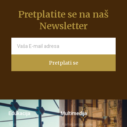
Pretplatite se na naš
Newsletter
Pretplati se
Edukacija
Multimedija
Tefsir
Ramazanske halke