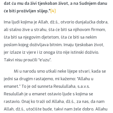
dat ću mu da živi tjeskoban život, a na Sudnjem danu
će biti proživljen slijep.”
[4]
Ima ljudi kojima je Allah, dž.š., otvorio dunjalučka dobra,
ali stalno žive u strahu, šta će biti sa njihovom firmom,
šta biti sa njegovim djetetom, šta će biti sa nekim
poslom kojeg doživljava bitnim. Imaju tjeskoban život,
jer izlaze iz vjere i iz onoga što nije istinski doživio.
Takvi nisu proučili “e’uzu”.
Mi u narodu smo utkali neke lijepe stvari, kada se
jedni sa drugim rastajemo, mi kažemo: “Allahu u
emanet.” To je od sunneta Resulullaha, s.a.v.s.
Resulullah je u emanet ostavio ljude s kojima se
rastavio. Onaj ko traži od Allaha, dž.š., za nas, da nam
Allah, dž.š., utočište bude, takvi nam žele dobro. Allahu