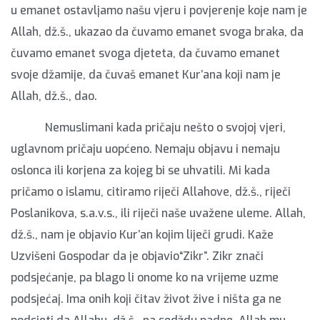
u emanet ostavljamo našu vjeru i povjerenje koje nam je
Allah, dž.š., ukazao da čuvamo emanet svoga braka, da
čuvamo emanet svoga djeteta, da čuvamo emanet
svoje džamije, da čuvaš emanet Kur’ana koji nam je
Allah, dž.š., dao.
Nemuslimani kada pričaju nešto o svojoj vjeri,
uglavnom pričaju uopćeno. Nemaju objavu i nemaju
oslonca ili korjena za kojeg bi se uhvatili. Mi kada
pričamo o islamu, citiramo riječi Allahove, dž.š., riječi
Poslanikova, s.a.v.s., ili riječi naše uvažene uleme. Allah,
dž.š., nam je objavio Kur’an kojim liječi grudi. Kaže
Uzvišeni Gospodar da je objavio“Zikr”. Zikr znači
podsjećanje, pa blago li onome ko na vrijeme uzme
podsjećaj. Ima onih koji čitav život žive i ništa ga ne