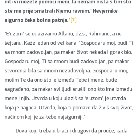
niti vi možete pomoći meni. Ja nemam ništa s tim što
ste me prije smatrali Njemu ravnim.’ Nevjernike
sigurno čeka bolna patnja.”
[7]
“E’uzom” se odazivamo Allahu, dž.š., Rahmanu, a ne
šejtanu. Kaže jedan od velikana: “Gospodaru moj, budi Ti
sa mnom zadovoljan, pa makar život nekada i gorak bio.
Gospodaru moj, Ti sa mnom budi zadovoljan, pa makar
stvorenja bila sa mnom nezadovoljna. Gospodaru moj,
molim Te da ono što je između Tebe i mene, bude
sagrađeno, pa makar svi ljudi srušili ono što ima između
mene i njih. Utvrda u koju ulaziš sa ‘e’uzom’, je utvrda
koja je najjača. Utvrda, koja ti pomaže da živiš svoj život,
načinom koji je za tebe najsigurniji.”
Dova koju trebaju bračni drugovi da prouče, kada