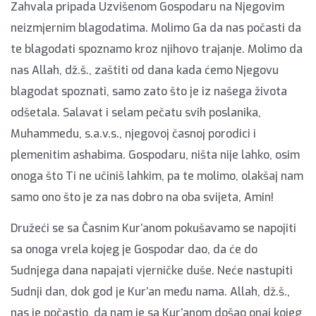
Zahvala pripada Uzvišenom Gospodaru na Njegovim
neizmjernim blagodatima. Molimo Ga da nas počasti da
te blagodati spoznamo kroz njihovo trajanje. Molimo da
nas Allah, dž.š., zaštiti od dana kada ćemo Njegovu
blagodat spoznati, samo zato što je iz našega života
odšetala. Salavat i selam pečatu svih poslanika,
Muhammedu, s.a.v.s., njegovoj časnoj porodici i
plemenitim ashabima. Gospodaru, ništa nije lahko, osim
onoga što Ti ne učiniš lahkim, pa te molimo, olakšaj nam
samo ono što je za nas dobro na oba svijeta, Amin!
Družeći se sa Časnim Kur’anom pokušavamo se napojiti
sa onoga vrela kojeg je Gospodar dao, da će do
Sudnjega dana napajati vjerničke duše. Neće nastupiti
Sudnji dan, dok god je Kur’an među nama. Allah, dž.š.,
nas je počastio, da nam je sa Kur’anom došao onaj kojeg