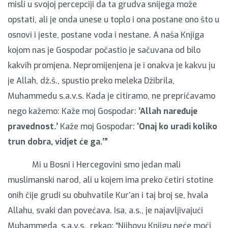
misli u svojoj percepciji da ta grudva snijega može
opstati, ali je onda unese u toplo i ona postane ono što u
osnovi i jeste, postane voda i nestane. A naša Knjiga
kojom nas je Gospodar počastio je sačuvana od bilo
kakvih promjena. Nepromijenjena je i onakva je kakvu ju
je Allah, dž.š., spustio preko meleka Džibrila,
Muhammedu s.a.v.s. Kada je citiramo, ne prepričavamo
nego kažemo: Kaže moj Gospodar:
’Allah naređuje
pravednost.’
Kaže moj Gospodar:
‘O
naj ko uradi koliko
trun dobra, vidjet će ga.’”
Mi u Bosni i Hercegovini smo jedan mali
muslimanski narod, ali u kojem ima preko četiri stotine
onih čije grudi su obuhvatile Kur’an i taj broj se, hvala
Allahu, svaki dan povećava. Isa, a.s., je najavljivajući
Muhammeda, s.a.v.s., rekao: “Njihovu Knjigu neće moći