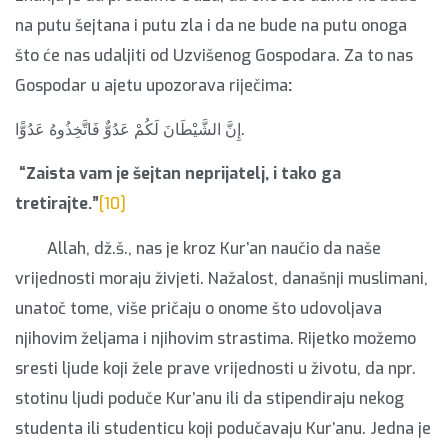
na putu šejtana i putu zla i da ne bude na putu onoga
što će nas udaljiti od Uzvišenog Gospodara. Za to nas
Gospodar u ajetu upozorava riječima
:
إِنَّ الشَّيْطَانَ لَكُمْ عَدُوٌّ فَاتَّخِذُوهُ عَدُوًّا.
“Zaista vam je šejtan neprijatelj, i tako ga
tretirajte.”
[10]
Allah, dž.š., nas je kroz Kur’an naučio da naše
vrijednosti moraju živjeti. Nažalost, današnji muslimani,
unatoč tome, više pričaju o onome što udovoljava
njihovim željama i njihovim strastima. Rijetko možemo
sresti ljude koji žele prave vrijednosti u životu, da npr.
stotinu ljudi poduče Kur’anu ili da stipendiraju nekog
studenta ili studenticu koji podučavaju Kur’anu. Jedna je