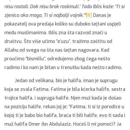
nisu rastali. Dok nisu brak raskinuli.’ Tada Iblis kaže: ‘Ti si
zjenica oka moga. Ti si najbolji vojnik.’”
[8]
Danas je
pokazatelj ova predaja koliko su duboko šejtani uspjeli
među muslimanima. Iblis zna šta razvod znači u
društvu. Što više učimo ”e’uzu”, tražimo zaštitu od
Allahu od svega na šta nas šejtan nagovara. Kad
proučimo “bismillu”, određujemo zbog čega nešto
radimo i ko nam je bitan u trenutku kada nešto radimo.
Jedan od velikana, bio je halifa, imao je suprugu
koja se zvala Fatima. Fatima je bila kćerka halife, sestra
trojice halifa, i supruga halife. Njen muž kada je došao
na poziciju halife, rekao joj je: “Fatima, ti si iz porodice u
kojoj ti je babo bio halifa, braća ti bili halife, evo ti sada i
muž halifa Omer ibn Abdulaziz. Hoćeš li mi pomoći? Ja