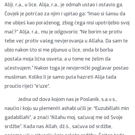
Aliji, r.a., u lice. Alija, r.a., je odmah ustao i ostavio ga.
Čovjek je potrčao za njim i upitao ga: “Imao si šansu da
me ubiješ kao poraženog, zbog čega nisi upotrijebio svoj
mač?” Alija, r.a., mu je odgovorio: “Ne borim se protiv
tebe već protiv vašeg nevjerovanja u Allaha. Da sam te
ubio nakon što si me pljunuo u lice, onda bi borba
postala moja lična osveta, a u tome ne želim da
učestvujem.” Nakon toga je nevjernički poglavar postao
musliman. Koliko li je samo puta hazreti Alija tada
proučio riječi “e’uze”.
Jedna od dova kojom nas je Poslanik, s.a.v.s.,
naučio i koju su plemeniti ashabi učili je: “Euzubillahi min
gadabillahi”, a znači “Allahu moj, sačuvaj me od Svoje
srdžbe”. Kada nas Allah, dž.š., sačuva od srdžbe,