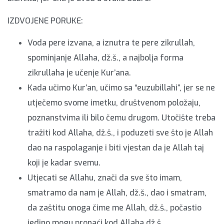
IZDVOJENE PORUKE:
Voda pere izvana, a iznutra te pere zikrullah,
spominjanje Allaha, dž.š., a najbolja forma
zikrullaha je učenje Kur’ana.
Kada učimo Kur’an, učimo sa “euzubillahi”, jer se ne
utječemo svome imetku, društvenom položaju,
poznanstvima ili bilo čemu drugom. Utočište treba
tražiti kod Allaha, dž.š., i poduzeti sve što je Allah
dao na raspolaganje i biti vjestan da je Allah taj
koji je kadar svemu.
Utjecati se Allahu, znači da sve što imam,
smatramo da nam je Allah, dž.š., dao i smatram,
da zaštitu onoga čime me Allah, dž.š., počastio
jedino mogu pronaći kod Allaha dž.š.