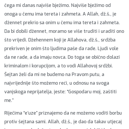
čega mi danas najviše bježimo. Najviše bježimo od
onoga u čemu ima tereta i zahmeta. A Allah, dž.š., je
džennet prekrio sa onim u čemu ima tereta i zahmeta.
Da bi dobili džennet, moramo se više truditi i uraditi ono
što vrijedi. Džehennem koji je Allahova, dž.š., srdžba
prekriven je onim što ljudima paše da rade. Ljudi vole
da ne rade, a da imaju novca. Do toga se obično dolazi
kriminalom i korupcijom, a to vodi Allahovoj srdžbi.
Šejtan želi da mi ne budemo na Pravom putu, a
najvrijednije što možemo reći, u odnosu na svoga
vanjskoga neprijatelja, jeste: “Gospodaru moj, zaštiti
me.”
Riječima “e’uze” priznajemo da ne možemo voditi borbu
protiv šejtana sami. Allah, dž.š., je dao da takav utjecaj