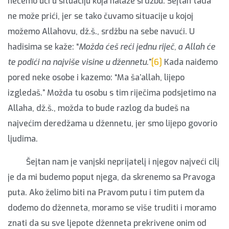
nećemo ući u situaciju koja nalaže srdžbu. Šejtan tada
ne može prići, jer se tako čuvamo situacije u kojoj
možemo Allahovu, dž.š., srdžbu na sebe navući. U
hadisima se kaže: “
Možda ćeš reći jednu riječ, a Allah će
te podići na najviše visine u džennetu
.”
[6]
Kada naiđemo
pored neke osobe i kazemo: “Ma ša’allah, lijepo
izgledaš.” Možda tu osobu s tim riječima podsjetimo na
Allaha, dž.š., možda to bude razlog da budeš na
najvećim deredžama u džennetu, jer smo lijepo govorio
ljudima.
Šejtan nam je vanjski neprijatelj i njegov najveći cilj
je da mi budemo poput njega, da skrenemo sa Pravoga
puta.
Ako želimo biti na Pravom putu i tim putem da
dođemo do dženneta, moramo se više truditi i moramo
znati da su sve ljepote dženneta prekrivene onim od