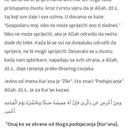
pristupamo životu, kroz čvrstu vjeru da je Allah, dž.š.,
taj koji sve daje i sve uzima. U dovama se kaže:
“Gospodaru moj, niko ne može spriječiti ono ti dadneš.”
Niko ne može spriječiti, ako je Allah odredio da nešto
dođe do tebe. Kada bi se svi na dunjaluku udružili da
spriječe, ne bi mogli spriječiti. Dešavalo se u životu,
kada nam spletkare, napadaju sa svih strana, a Allah,
dž.š., daje rješenje preko desetog čovjeka.
Jedno od imena Kur’ana je “Zikr”, što znači “Podsjećanje”.
Allah, dž.š., je za Kur’an kazao:
وَمَنْ أَعْرَضَ عَن ذِكْرِي فَإِنَّ لَهُ مَعِيشَةً ضَنكًا وَنَحْشُرُهُ يَوْمَ الْقِيَامَةِ
أَعْمَىٰ.
“Onaj ko se okrene od Moga podsjećanja (Kur’ana),