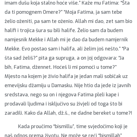
imam dušu koja stalno hoće više.” Kaže mu Fatima: “Šta
da ti pomognem Omere?” “Moja Fatima, ja sam tebe
želio oženiti, pa sam te oženio. Allah mi dao, zet sam bio
halifi i trojica šura su bili halife. Želio sam da budem
namjesnik Mekke i Allah mi je dao da budem namjernik
Mekke. Evo postao sam i halifa, ali želim još nešto.” “Pa
šta sad želiš?” pita ga supruga, a on joj odgovara: “Ja
bih, Fatima, džennet. Hoćeš li mi pomoći u tome?”
Mjesto na kojem je živio halifa je jedan mali sobičak uz
emevijsku džamiju u Damasku. Nije htio da jede iz javnih
sredstava, nego su on i njegova Fatima pleli kape i
prodavali ljudima i isključivo su živjeli od toga što bi
zaradili. Kako da Allah, dž.š., ne dadne bereket u tome?!
Kada proučimo “bismillu”, time svjedočimo koji je
naš odnos prema životu. Ne može se reći “bismillah”