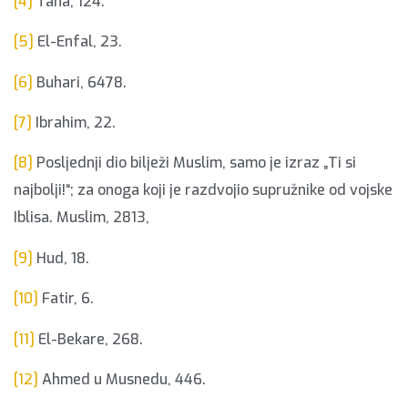
[4]
Taha, 124.
[5]
El-Enfal, 23.
[6]
Buhari, 6478.
[7]
Ibrahim, 22.
[8]
Posljednji dio bilježi Muslim, samo je izraz „Ti si
najbolji!“; za onoga koji je razdvojio supružnike od vojske
Iblisa. Muslim, 2813,
[9]
Hud, 18.
[10]
Fatir, 6.
[11]
El-Bekare, 268.
[12]
Ahmed u Musnedu, 446.