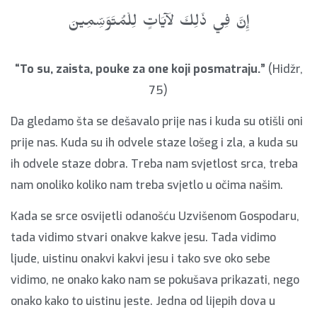
إِنَّ فِي ذَٰلِكَ لَآيَاتٍ لِلْمُتَوَسِّمِينَ
“To su, zaista, pouke za one koji posmatraju.”
(Hidžr,
75)
Da gledamo šta se dešavalo prije nas i kuda su otišli oni
prije nas. Kuda su ih odvele staze lošeg i zla, a kuda su
ih odvele staze dobra. Treba nam svjetlost srca, treba
nam onoliko koliko nam treba svjetlo u očima našim.
Kada se srce osvijetli odanošću Uzvišenom Gospodaru,
tada vidimo stvari onakve kakve jesu. Tada vidimo
ljude, uistinu onakvi kakvi jesu i tako sve oko sebe
vidimo, ne onako kako nam se pokušava prikazati, nego
onako kako to uistinu jeste. Jedna od lijepih dova u