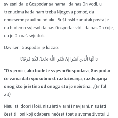
svjesni da je Gospodar sa nama i da nas On vodi, u
trenucima kada nam treba Njegova pomoć, da
donesemo pravilnu odluku. Suštinski zadatak posta je
da budemo svjesni da nas Gospodar vidi, da nas On čuje,
da je On naš svjedok.
Uzvišeni Gospodar je kazao:
يَا أَيُّهَا الَّذِينَ آمَنُوا إِنْ تَتَّقُوا اللَّهَ يَجْعَلْ لَكُمْ فُرْقَانًا
“O vjernici, ako budete svjesni Gospodara, Gospodar
će vama dati sposobnost razlučivanja, razdvajanja
onog što je istina od onoga što je neistina. „
(Enfal,
29)
Nisu isti dobri i loši, nisu isti vjerni i nevjerni, nisu isti
čestiti i oni koji odaberu nečestitost u svome životu! U