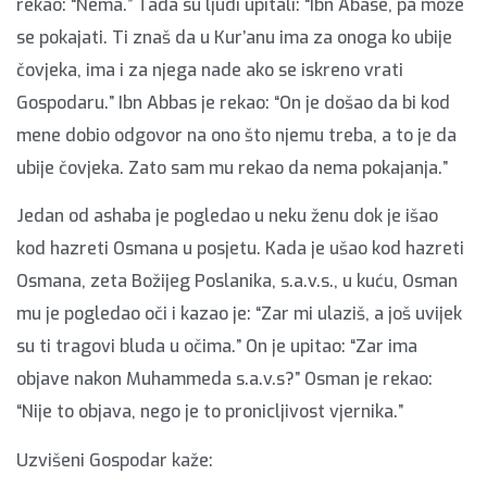
rekao: “Nema.” Tada su ljudi upitali: “Ibn Abase, pa može
se pokajati. Ti znaš da u Kur’anu ima za onoga ko ubije
čovjeka, ima i za njega nade ako se iskreno vrati
Gospodaru.” Ibn Abbas je rekao: “On je došao da bi kod
mene dobio odgovor na ono što njemu treba, a to je da
ubije čovjeka. Zato sam mu rekao da nema pokajanja.”
Jedan od ashaba je pogledao u neku ženu dok je išao
kod hazreti Osmana u posjetu. Kada je ušao kod hazreti
Osmana, zeta Božijeg Poslanika, s.a.v.s., u kuću, Osman
mu je pogledao oči i kazao je: “Zar mi ulaziš, a još uvijek
su ti tragovi bluda u očima.” On je upitao: “Zar ima
objave nakon Muhammeda s.a.v.s?” Osman je rekao:
“Nije to objava, nego je to pronicljivost vjernika.”
Uzvišeni Gospodar kaže: