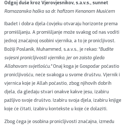
Odgoj duše kroz Vjerovjesnikov, s.a.v.s., sunnet
Ramazanska halka sa dr. hafizom Kenanom Musićem
Ibadet i dobra djela čovjeku otvaraju horizonte prema
promišljanju. A promišljanje može svakog od nas voditi
jednoj značajnoj osobini vjernika, a to je pronicljivost.
Božiji Poslanik, Muhammed, s.a.v.s., je rekao: “
Budite
svjesni pronicljivosti vjernika, jer on zaista gleda
Allahovom svjetlošću.”
Onaj koga je Gospodar počastio
pronicljivošću, neće svakoga u svome društvu. Vjernik i
vjernica koje je Allah počastio, zbog njihovih dobrih
djela, da gledaju stvari onakve kakve jesu, izabiru
pažljivo svoje društvo. Izabiru svoja djela, izabiru knjige
koje će čitati, izabiru kontekste u koje će dolaziti.
Zbog čega je osobina pronicljivosti značajna, između