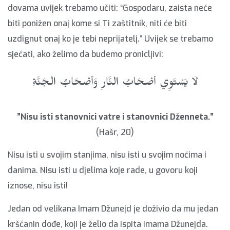
dovama uvijek trebamo učiti: “Gospodaru, zaista neće
biti ponižen onaj kome si Ti zaštitnik, niti će biti
uzdignut onaj ko je tebi neprijatelj.” Uvijek se trebamo
sjećati, ako želimo da budemo pronicljivi:
لَا يَسْتَوِي أَصْحَابُ النَّارِ وَأَصْحَابُ الْجَنَّةِ
”Nisu isti stanovnici vatre i stanovnici Dženneta.”
(Hašr, 20)
Nisu isti u svojim stanjima, nisu isti u svojim noćima i
danima. Nisu isti u djelima koje rade, u govoru koji
iznose, nisu isti!
Jedan od velikana Imam Džunejd je doživio da mu jedan
kršćanin dođe, koji je želio da ispita imama Džunejda.