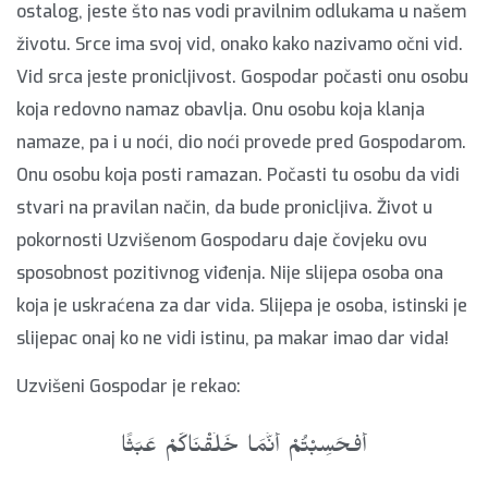
ostalog, jeste što nas vodi pravilnim odlukama u našem
životu. Srce ima svoj vid, onako kako nazivamo očni vid.
Vid srca jeste pronicljivost. Gospodar počasti onu osobu
koja redovno namaz obavlja. Onu osobu koja klanja
namaze, pa i u noći, dio noći provede pred Gospodarom.
Onu osobu koja posti ramazan. Počasti tu osobu da vidi
stvari na pravilan način, da bude pronicljiva. Život u
pokornosti Uzvišenom Gospodaru daje čovjeku ovu
sposobnost pozitivnog viđenja. Nije slijepa osoba ona
koja je uskraćena za dar vida. Slijepa je osoba, istinski je
slijepac onaj ko ne vidi istinu, pa makar imao dar vida!
Uzvišeni Gospodar je rekao:
أَفَحَسِبْتُمْ أَنَّمَا خَلَقْنَاكُمْ عَبَثًا