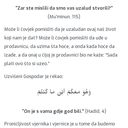
“Zar ste mislili da smo vas uzalud stvorili?“
(Mu'minun, 115)
Može li čovjek pomisliti da je uzaludan ovaj naš život
koji nam je dat? Može li čovjek pomisliti da uđe u
prodavnicu, da uzima šta hoće, a onda kada hoće da
izađe, a da onaj u čijoj je prodavnici bio ne kaže: “Sada
plati ovo što si uzeo.“
Uzvišeni Gospodar je rekao:
وَهُوَ مَعَكُمْ أَيْنَ مَا كُنْتُمْ
“On je s vama gdje god bili.”
(Hadid, 4)
Pronicljivost vjernika i vjernice je u tome da budemo