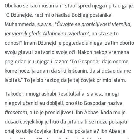
Obukao se kao musliman i stao ispred njega i pitao ga je:
“O Džunejde, reci mi o hadisu Božijeg poslanika,
Muhammeda, s.a.v.s.: “
Čuvajte se pronicljivosti vjernika,
jer vjernik gleda Allahovim svjetlom”
, na šta se to
odnosi? Imam Džunejd je pogledao u njega, zatim oborio
svoju glavu i zatvorio svoje oči. Nakon nekog vremena
pogledao je u njega i kazao: “To Gospodar daje onome
kome hoće, ja znam da si ti kršćanin, da si došao da me
ispitaš.” To je bio razlog da je taj čovjek primio islam.
Također, mnogi ashabi Resulullaha, s.a.v.s., mnogi
njegovi učenici su dobijali, ono što Gospodar naziva
firasetom
, a to je pronicljivost. Ibn Abbas, kada mu je
došao čovjek koji je htio da pita da li se može pokajati
onaj ko ubije čovjeka, imali mu pokajanja? Ibn Abas je