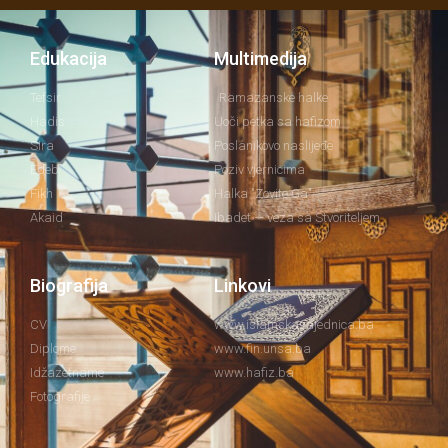
Edukacija
Multimedija
Tefsir
Ramazanske halke
Hadis
Uoči petka sa hafizom
Sira
Poslanikovo naslijeđe
Edeb
Poziv vjernicima
Fikh
Halka "Zovite Ga"
Akaid
Ibadet — veza sa Stvoriteljem
Biografija
Linkovi
CV
www.islamskazajednica.ba
Diplome
www.fin.unsa.ba
Idžazetname
www.hafiz.ba
Fotografije