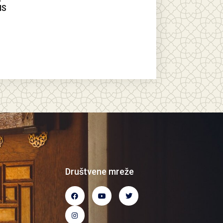
IS
Društvene mreže