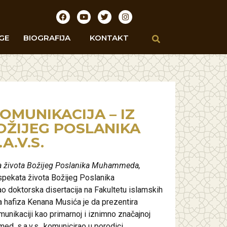
GE
BIOGRAFIJA
KONTAKT
OMUNIKACIJA – IZ
BOŽIJEG POSLANIKA
A.V.S.
la života Božijeg Poslanika Muhammeda,
spekata života Božijeg Poslanika
o doktorska disertacija na Fakultetu islamskih
a hafiza Kenana Musića je da prezentira
omunikaciji kao primarnoj i iznimno značajnoj
ed, s.a.v.s., komunicirao u porodici,