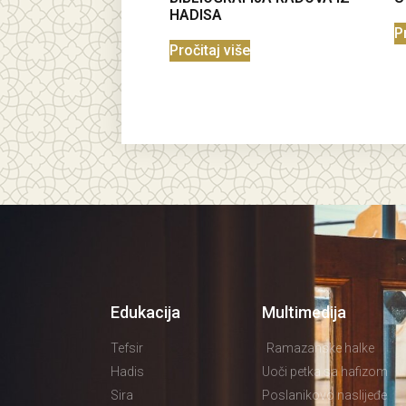
HADISA
P
Pročitaj više
Edukacija
Multimedija
Tefsir
Ramazanske halke
Hadis
Uoči petka sa hafizom
Sira
Poslanikovo naslijeđe