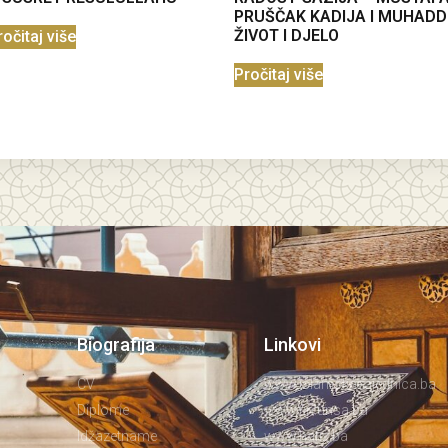
PRUŠČAK KADIJA I MUHADD
ŽIVOT I DJELO
ročitaj više
Pročitaj više
Biografija
Linkovi
CV
www.islamskazajednica.ba
Diplome
www.fin.unsa.ba
Idžazetname
www.hafiz.ba