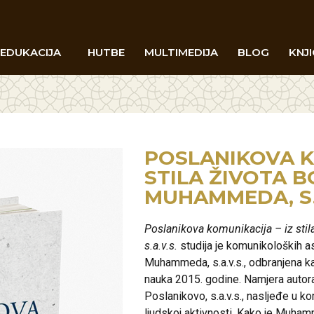
EDUKACIJA
HUTBE
MULTIMEDIJA
BLOG
KNJI
POSLANIKOVA K
STILA ŽIVOTA 
MUHAMMEDA, S.
Poslanikova komunikacija – iz sti
s.a.v.s.
studija je komunikoloških a
Muhammeda, s.a.v.s., odbranjena ka
nauka 2015. godine. Namjera autor
Poslanikovo, s.a.v.s., nasljeđe u k
ljudskoj aktivnosti. Kako je Muhamm